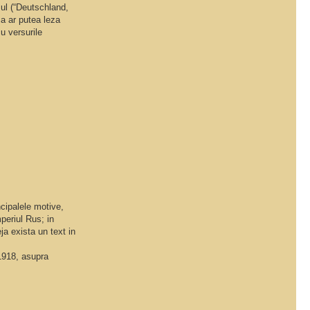
sul (“Deutschland,
ca ar putea leza
u versurile
ncipalele motive,
periul Rus; in
ja exista un text in
 1918, asupra