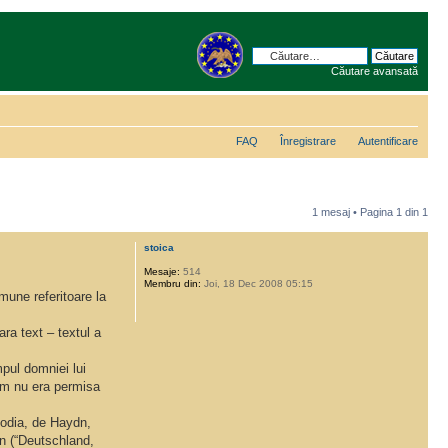
Căutare avansată
FAQ
Înregistrare
Autentificare
1 mesaj • Pagina
1
din
1
stoica
Mesaje:
514
Membru din:
Joi, 18 Dec 2008 05:15
omune referitoare la
ra text – textul a
mpul domniei lui
cum nu era permisa
elodia, de Haydn,
en (“Deutschland,