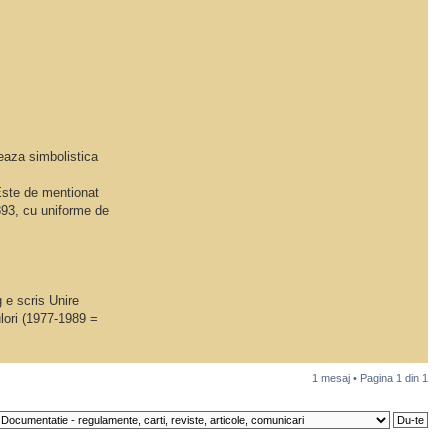
ueaza simbolistica
 Este de mentionat
893, cu uniforme de
 e scris Unire
lori (1977-1989 =
1 mesaj • Pagina
1
din
1