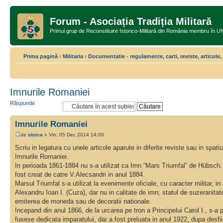
Forum - Asociația Tradiția Militară
Primul grup de Reconstituire Istorico-Militară din România memb
Prima pagină
‹
Militaria
‹
Documentatie - regulamente, carti, reviste, articole
Imnurile Romaniei
Răspunde
Imnurile Romaniei
de
stoica
» Vin, 05 Dec 2014 14:00
Scriu in legatura cu unele articole aparute in diferite reviste sau in spat
Imnurile Romaniei.
In perioada 1861-1884 nu s-a utilizat ca Imn “Mars Triumfal” de Hübsch. 
fost creat de catre V.Alecsandri in anul 1884.
Marsul Triumfal s-a utilizat la evenimente oficiale, cu caracter militar, in
Alexandru Ioan I. (Cuza), dar nu in calitate de imn; statul de suzeranit
emiterea de moneda sau de decoratii nationale.
Incepand din anul 1866, de la urcarea pe tron a Principelui Carol I., s-a 
fusese dedicata imparatului, dar a fost preluata in anul 1922, dupa desf