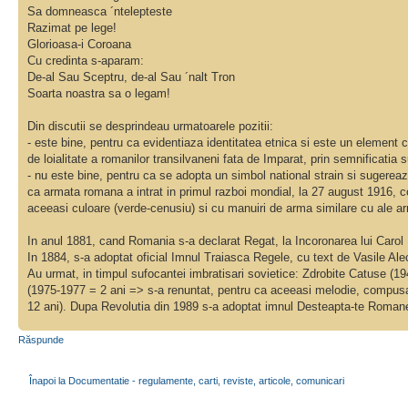
Sa domneasca ´ntelepteste
Razimat pe lege!
Glorioasa-i Coroana
Cu credinta s-aparam:
De-al Sau Sceptru, de-al Sau ´nalt Tron
Soarta noastra sa o legam!
Din discutii se desprindeau urmatoarele pozitii:
- este bine, pentru ca evidentiaza identitatea etnica si este un element 
de loialitate a romanilor transilvaneni fata de Imparat, prin semnificatia
- nu este bine, pentru ca se adopta un simbol national strain si sugereaza
ca armata romana a intrat in primul razboi mondial, la 27 august 1916, 
aceeasi culoare (verde-cenusiu) si cu manuiri de arma similare cu ale a
In anul 1881, cand Romania s-a declarat Regat, la Incoronarea lui Carol I
In 1884, s-a adoptat oficial Imnul Traiasca Regele, cu text de Vasile Al
Au urmat, in timpul sufocantei imbratisari sovietice: Zdrobite Catuse (1
(1975-1977 = 2 ani => s-a renuntat, pentru ca aceeasi melodie, compusa 
12 ani). Dupa Revolutia din 1989 s-a adoptat imnul Desteapta-te Romane
Răspunde
Înapoi la Documentatie - regulamente, carti, reviste, articole, comunicari