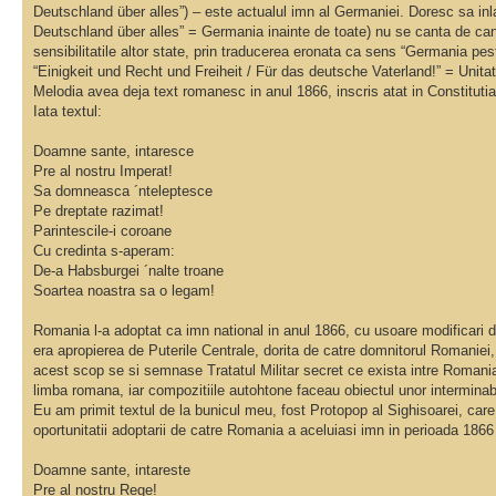
Deutschland über alles”) – este actualul imn al Germaniei. Doresc sa inla
Deutschland über alles” = Germania inainte de toate) nu se canta de cand
sensibilitatile altor state, prin traducerea eronata ca sens “Germania pes
“Einigkeit und Recht und Freiheit / Für das deutsche Vaterland!” = Unitat
Melodia avea deja text romanesc in anul 1866, inscris atat in Constitutia I
Iata textul:
Doamne sante, intaresce
Pre al nostru Imperat!
Sa domneasca ´nteleptesce
Pe dreptate razimat!
Parintescile-i coroane
Cu credinta s-aperam:
De-a Habsburgei ´nalte troane
Soartea noastra sa o legam!
Romania l-a adoptat ca imn national in anul 1866, cu usoare modificari de 
era apropierea de Puterile Centrale, dorita de catre domnitorul Romaniei
acest scop se si semnase Tratatul Militar secret ce exista intre Romania
limba romana, iar compozitiile autohtone faceau obiectul unor interminab
Eu am primit textul de la bunicul meu, fost Protopop al Sighisoarei, care 
oportunitatii adoptarii de catre Romania a aceluiasi imn in perioada 1866
Doamne sante, intareste
Pre al nostru Rege!