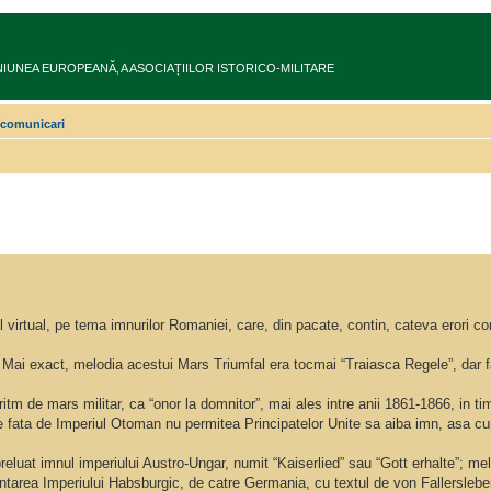
ru în UNIUNEA EUROPEANĂ‚ A ASOCIAȚIILOR ISTORICO-MILITARE
, comunicari
iul virtual, pe tema imnurilor Romaniei, care, din pacate, contin, cateva erori c
Mai exact, melodia acestui Mars Triumfal era tocmai “Traiasca Regele”, dar fa
 ritm de mars militar, ca “onor la domnitor”, mai ales intre anii 1861-1866, in ti
ate fata de Imperiul Otoman nu permitea Principatelor Unite sa aiba imn, asa 
preluat imnul imperiului Austro-Ungar, numit “Kaiserlied” sau “Gott erhalte”; m
iintarea Imperiului Habsburgic, de catre Germania, cu textul de von Fallersleb