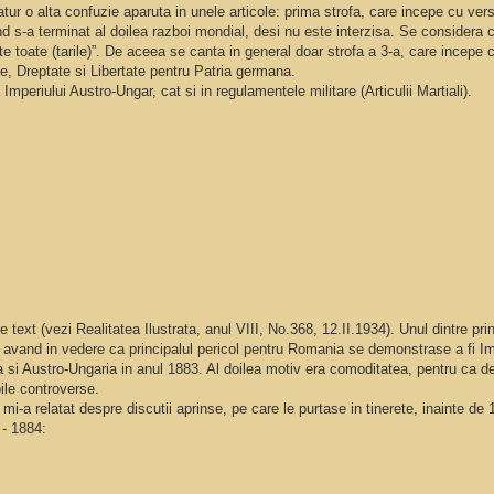
tur o alta confuzie aparuta in unele articole: prima strofa, care incepe cu ver
 s-a terminat al doilea razboi mondial, desi nu este interzisa. Se considera 
te toate (tarile)”. De aceea se canta in general doar strofa a 3-a, care incepe c
e, Dreptate si Libertate pentru Patria germana.
mperiului Austro-Ungar, cat si in regulamentele militare (Articulii Martiali).
text (vezi Realitatea Ilustrata, anul VIII, No.368, 12.II.1934). Unul dintre pri
, avand in vedere ca principalul pericol pentru Romania se demonstrase a fi Im
 si Austro-Ungaria in anul 1883. Al doilea motiv era comoditatea, pentru ca de
ile controverse.
mi-a relatat despre discutii aprinse, pe care le purtase in tinerete, inainte de
 - 1884: