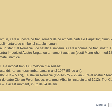
comun, care ii uneste pe fratii romani de pe ambele parti ale Carpatilor; dimin
 suplimentara de simbol al statului roman
 un statut al Romaniei, de satelit al imperiului care ii oprima pe fratii nostri.
contra Imperiului Austro-Ungar, cu armament austriac (pusti Mannlicher mod.1
rmatei inamice.
. s-a intonat Imnul cu melodia “Kaiserlied”.
ecsandri, ramas neschimbat pana in anul 1947 (66 de ani).
948-1953 = 5 ani), Te slavim Romanie (1953-1975 = 22 ani), Pe-al nostru Steag
de catre Ciprian Porumbescu, era imnul Albaniei inca din anul 1912), Trei Cu
 – la acest moment, in uz de 24 de ani.
Mergi la: