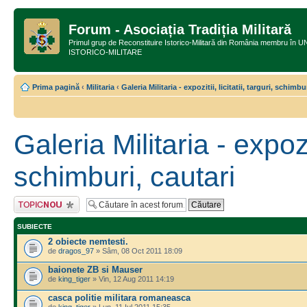
Forum - Asociația Tradiția Militară
Primul grup de Reconstituire Istorico-Militară din România membru
ISTORICO-MILITARE
Prima pagină
‹
Militaria
‹
Galeria Militaria - expozitii, licitatii, targuri, schimbu
Galeria Militaria - expoziti
schimburi, cautari
Scrie un subiect
nou
SUBIECTE
2 obiecte nemtesti.
de
dragos_97
» Sâm, 08 Oct 2011 18:09
baionete ZB si Mauser
de
king_tiger
» Vin, 12 Aug 2011 14:19
casca politie militara romaneasca
de
king_tiger
» Lun, 11 Iul 2011 15:35