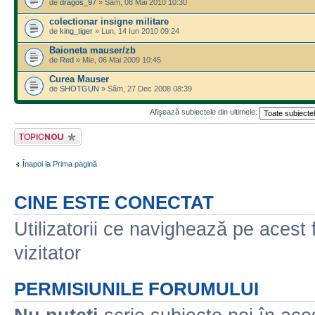
de
dragos_97
» Sâm, 08 Mai 2010 10:30
colectionar insigne militare
de
king_tiger
» Lun, 14 Iun 2010 09:24
Baioneta mauser/zb
de
Red
» Mie, 06 Mai 2009 10:45
Curea Mauser
de
SHOTGUN
» Sâm, 27 Dec 2008 08:39
Afişează subiectele din ultimele:
Scrie un subiect
nou
Înapoi la Prima pagină
CINE ESTE CONECTAT
Utilizatorii ce navighează pe acest f
vizitator
PERMISIUNILE FORUMULUI