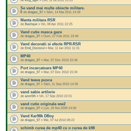
Se vand mai multe obiecte militare.
de
dragos_97
» Sâm, 14 Mai 2011 14:28
Manta militara RSR
de
Bashque
» Vin, 08 Apr 2011 22:25
Vand cutie masca gaze
de
dragos_97
» Dum, 27 Feb 2011 19:48
Vand decoratii si efecte RPR-RSR
de
Emil_Doctorul
» Mar, 11 Ian 2011 11:31
MP40
de
dragos_97
» Mar, 07 Dec 2010 15:36
Port incarcatoare MP40
de
dragos_97
» Mar, 07 Dec 2010 15:34
Vand teava pusca
de
dragos_97
» Sâm, 11 Sep 2010 14:35
vand sabie artilerie
de
azer0th
» Vin, 17 Sep 2010 22:01
vand cutie originala ww2
de
dragos_97
» Lun, 16 Noi 2009 14:00
Vand Kar98k DBoy
de
dragos_97
» Mie, 07 Iul 2010 08:22
schimb curea de mp40 cu o curea de k98