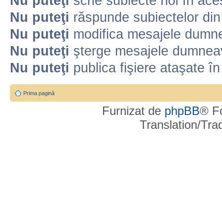
Nu puteţi
scrie subiecte noi în ace
Nu puteţi
răspunde subiectelor din
Nu puteţi
modifica mesajele dumne
Nu puteţi
şterge mesajele dumneav
Nu puteţi
publica fişiere ataşate î
Prima pagină
Furnizat de
phpBB
® F
Translation/Tr