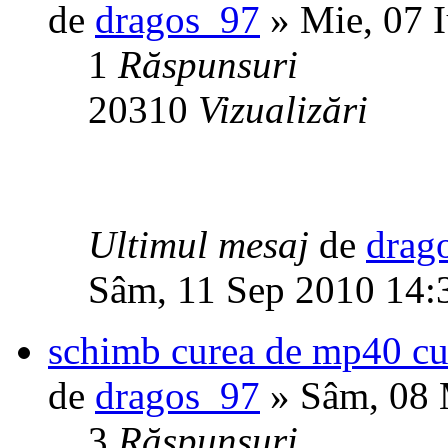
de
dragos_97
» Mie, 07 I
1
Răspunsuri
20310
Vizualizări
Ultimul mesaj
de
drag
Sâm, 11 Sep 2010 14:
schimb curea de mp40 cu
de
dragos_97
» Sâm, 08 
3
Răspunsuri