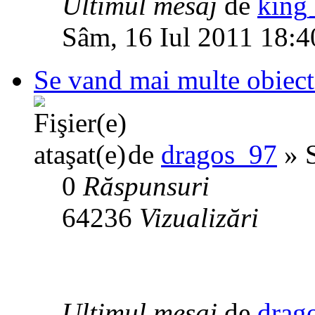
Ultimul mesaj
de
king_
Sâm, 16 Iul 2011 18:4
Se vand mai multe obiecte
de
dragos_97
» S
0
Răspunsuri
64236
Vizualizări
Ultimul mesaj
de
drag