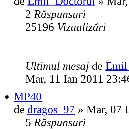
de
Emil_Doctorul
» Mar,
2
Răspunsuri
25196
Vizualizări
Ultimul mesaj
de
Emil
Mar, 11 Ian 2011 23:4
MP40
de
dragos_97
» Mar, 07 
5
Răspunsuri