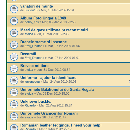
vanatori de munte
de
Lucian15
» Mar, 18 Mar 2014 15:04
Album Foto Ungaria 1948
de
bobo_778
» Mar, 05 Mar 2013 23:56
Masti de gaze utilizate pt reconstituiri
de
stoica
» Vin, 11 Mar 2011 23:35
Drapele steme si insemne
de
Emil_Doctorul
» Mar, 27 Ian 2009 01:06
Decoratii
de
Emil_Doctorul
» Mar, 27 Ian 2009 01:01
Brevete militare
de
stoica
» Lun, 31 Dec 2012 00:54
Uniforme - ajutor la identificare
de
ionionescu
» Mar, 24 Aug 2010 20:03
Uniformele Batalionului de Garda Regala
de
stoica
» Vin, 03 Dec 2010 15:00
Unknown buckle.
de
Ricardo
» Mar, 21 Aug 2012 15:24
Uniformele Granicerilor Romani
de
stoica
» Joi, 26 Iul 2012 11:47
Romanian leather leggings. I need your help!
de
Ricardo
» Mar, 10 Apr 2012 22:17