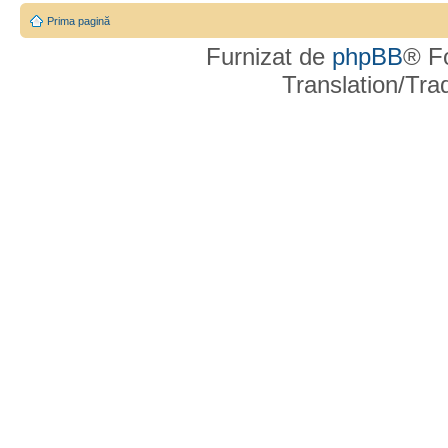
Prima pagină
Furnizat de
phpBB
® F
Translation/Tr