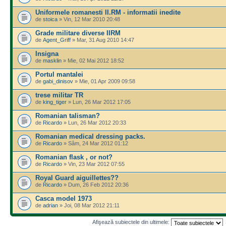
Uniformele romanesti II.RM - informatii inedite
de
stoica
» Vin, 12 Mar 2010 20:48
Grade militare diverse IIRM
de
Agent_Griff
» Mar, 31 Aug 2010 14:47
Insigna
de
masklin
» Mie, 02 Mai 2012 18:52
Portul mantalei
de
gabi_dinisov
» Mie, 01 Apr 2009 09:58
trese militar TR
de
king_tiger
» Lun, 26 Mar 2012 17:05
Romanian talisman?
de
Ricardo
» Lun, 26 Mar 2012 20:33
Romanian medical dressing packs.
de
Ricardo
» Sâm, 24 Mar 2012 01:12
Romanian flask , or not?
de
Ricardo
» Vin, 23 Mar 2012 07:55
Royal Guard aiguillettes??
de
Ricardo
» Dum, 26 Feb 2012 20:36
Casca model 1973
de
adrian
» Joi, 08 Mar 2012 21:11
Afişează subiectele din ultimele: