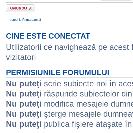
Scrie un subiect
nou
Înapoi la Prima pagină
CINE ESTE CONECTAT
Utilizatorii ce navighează pe acest f
vizitatori
PERMISIUNILE FORUMULUI
Nu puteţi
scrie subiecte noi în ace
Nu puteţi
răspunde subiectelor din
Nu puteţi
modifica mesajele dumne
Nu puteţi
şterge mesajele dumneav
Nu puteţi
publica fişiere ataşate î