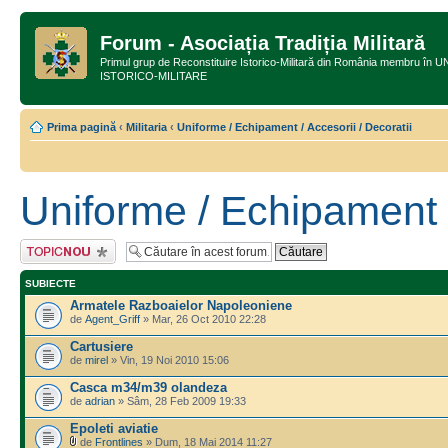
Forum - Asociația Tradiția Militară
Primul grup de Reconstituire Istorico-Militară din România membru
ISTORICO-MILITARE
Prima pagină
‹
Militaria
‹
Uniforme / Echipament / Accesorii / Decoratii
Uniforme / Echipament /
Scrie un subiect
nou
SUBIECTE
Armatele Razboaielor Napoleoniene
de
Agent_Griff
» Mar, 26 Oct 2010 22:28
Cartusiere
de
mirel
» Vin, 19 Noi 2010 15:06
Casca m34/m39 olandeza
de
adrian
» Sâm, 28 Feb 2009 19:33
Epoleti aviatie
de
Frontlines
» Dum, 18 Mai 2014 11:27