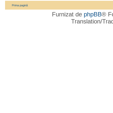
Prima pagină
Furnizat de
phpBB
® F
Translation/Tr