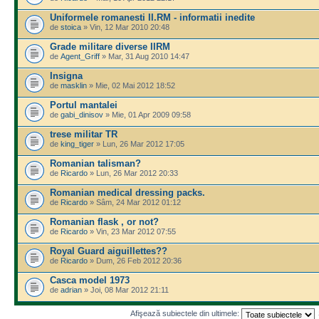
Uniformele romanesti II.RM - informatii inedite
de
stoica
» Vin, 12 Mar 2010 20:48
Grade militare diverse IIRM
de
Agent_Griff
» Mar, 31 Aug 2010 14:47
Insigna
de
masklin
» Mie, 02 Mai 2012 18:52
Portul mantalei
de
gabi_dinisov
» Mie, 01 Apr 2009 09:58
trese militar TR
de
king_tiger
» Lun, 26 Mar 2012 17:05
Romanian talisman?
de
Ricardo
» Lun, 26 Mar 2012 20:33
Romanian medical dressing packs.
de
Ricardo
» Sâm, 24 Mar 2012 01:12
Romanian flask , or not?
de
Ricardo
» Vin, 23 Mar 2012 07:55
Royal Guard aiguillettes??
de
Ricardo
» Dum, 26 Feb 2012 20:36
Casca model 1973
de
adrian
» Joi, 08 Mar 2012 21:11
Afişează subiectele din ultimele: