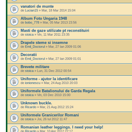
vanatori de munte
de
Lucian15
» Mar, 18 Mar 2014 15:04
Album Foto Ungaria 1948
de
bobo_778
» Mar, 05 Mar 2013 23:56
Masti de gaze utilizate pt reconstituiri
de
stoica
» Vin, 11 Mar 2011 23:35
Drapele steme si insemne
de
Emil_Doctorul
» Mar, 27 Ian 2009 01:06
Decoratii
de
Emil_Doctorul
» Mar, 27 Ian 2009 01:01
Brevete militare
de
stoica
» Lun, 31 Dec 2012 00:54
Uniforme - ajutor la identificare
de
ionionescu
» Mar, 24 Aug 2010 20:03
Uniformele Batalionului de Garda Regala
de
stoica
» Vin, 03 Dec 2010 15:00
Unknown buckle.
de
Ricardo
» Mar, 21 Aug 2012 15:24
Uniformele Granicerilor Romani
de
stoica
» Joi, 26 Iul 2012 11:47
Romanian leather leggings. I need your help!
de
Ricardo
» Mar, 10 Apr 2012 22:17