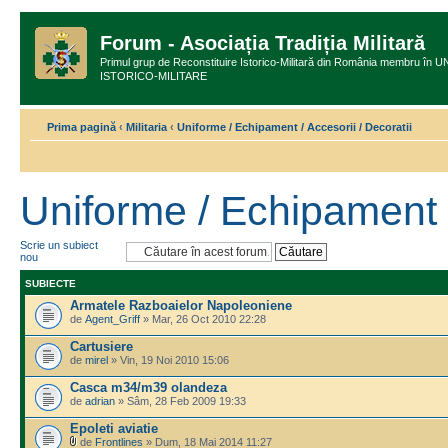
Forum - Asociația Tradiția Militară
Primul grup de Reconstituire Istorico-Militară din România membru
ISTORICO-MILITARE
Prima pagină
‹
Militaria
‹
Uniforme / Echipament / Accesorii / Decoratii
Uniforme / Echipament /
Scrie un subiect
nou
SUBIECTE
Armatele Razboaielor Napoleoniene
de
Agent_Griff
» Mar, 26 Oct 2010 22:28
Cartusiere
de
mirel
» Vin, 19 Noi 2010 15:06
Casca m34/m39 olandeza
de
adrian
» Sâm, 28 Feb 2009 19:33
Epoleti aviatie
de
Frontlines
» Dum, 18 Mai 2014 11:27