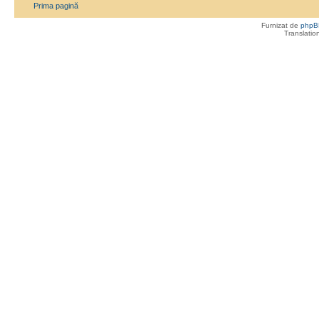
Prima pagină
Furnizat de
phpB
Translatio