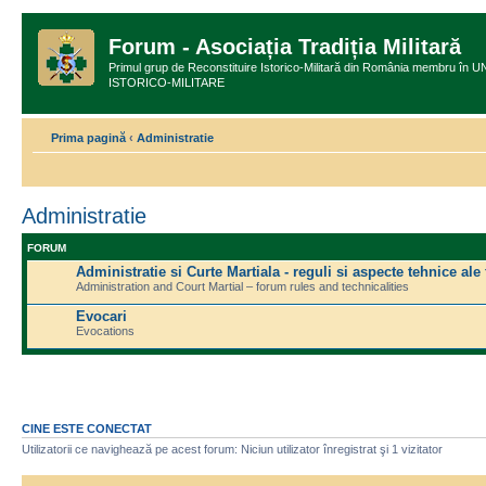
Forum - Asociația Tradiția Militară
Primul grup de Reconstituire Istorico-Militară din România membru
ISTORICO-MILITARE
Prima pagină
‹
Administratie
Administratie
FORUM
Administratie si Curte Martiala - reguli si aspecte tehnice ale
Administration and Court Martial – forum rules and technicalities
Evocari
Evocations
CINE ESTE CONECTAT
Utilizatorii ce navighează pe acest forum: Niciun utilizator înregistrat şi 1 vizitator