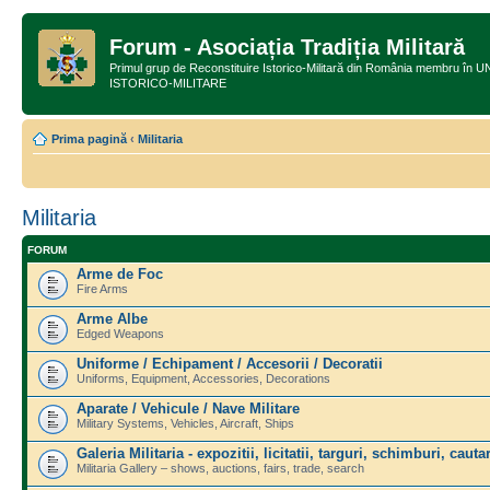
Forum - Asociația Tradiția Militară
Primul grup de Reconstituire Istorico-Militară din România membru
ISTORICO-MILITARE
Prima pagină
‹
Militaria
Militaria
FORUM
Arme de Foc
Fire Arms
Arme Albe
Edged Weapons
Uniforme / Echipament / Accesorii / Decoratii
Uniforms, Equipment, Accessories, Decorations
Aparate / Vehicule / Nave Militare
Military Systems, Vehicles, Aircraft, Ships
Galeria Militaria - expozitii, licitatii, targuri, schimburi, cautar
Militaria Gallery – shows, auctions, fairs, trade, search