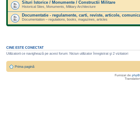
Situri Istorice / Monumente / Constructii Militare
Historical Sites, Monuments, Military Architecture
Documentatie - regulamente, carti, reviste, articole, comunica
Documentation – regulations, books, magazines, articles
CINE ESTE CONECTAT
Utilizatorii ce navighează pe acest forum: Niciun utilizator înregistrat şi 2 vizitatori
Prima pagină
Furnizat de
phpB
Translatio