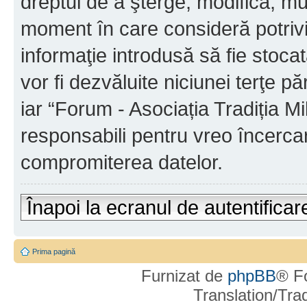
dreptul de a şterge, modifica, mu
moment în care consideră potrivit
informaţie introdusă să fie stoca
vor fi dezvăluite niciunei terţe 
iar “Forum - Asociația Tradiția Mi
responsabili pentru vreo încerca
compromiterea datelor.
Înapoi la ecranul de autentificar
Prima pagină
Furnizat de
phpBB
® F
Translation/Tr