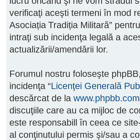
lucru oricând şi ne vom strădui s
verificaţi aceşti termeni în mod r
Asociația Tradiția Militară” pent
intraţi sub incidenţa legală a ac
actualizării/amendării lor.
Forumul nostru foloseşte phpBB, 
incidenţa “
Licenţei Generală Pub
descărcat de la
www.phpbb.com
discuţiile care au ca mijloc de 
este responsabill în ceea ce sit
al conţinutului permis şi/sau a co