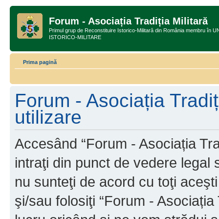
Forum - Asociația Tradiția Militară
Primul grup de Reconstituire Istorico-Militară din România membru
ISTORICO-MILITARE
Prima pagină
Forum - Asociația Tradiț
utilizare
Accesând “Forum - Asociația Tradi
intraţi din punct de vedere legal
nu sunteţi de acord cu toţi aceş
şi/sau folosiţi “Forum - Asociați