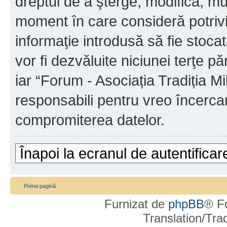
dreptul de a şterge, modifica, mu
moment în care consideră potrivit
informaţie introdusă să fie stoca
vor fi dezvăluite niciunei terţe 
iar “Forum - Asociația Tradiția Mi
responsabili pentru vreo încerca
compromiterea datelor.
Înapoi la ecranul de autentificar
Prima pagină
Furnizat de
phpBB
® F
Translation/Tr