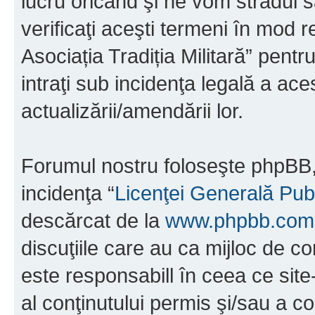
lucru oricând şi ne vom strădui s
verificaţi aceşti termeni în mod r
Asociația Tradiția Militară” pent
intraţi sub incidenţa legală a ac
actualizării/amendării lor.
Forumul nostru foloseşte phpBB, 
incidenţa “
Licenţei Generală Pub
descărcat de la
www.phpbb.com
discuţiile care au ca mijloc de 
este responsabill în ceea ce sit
al conţinutului permis şi/sau a co