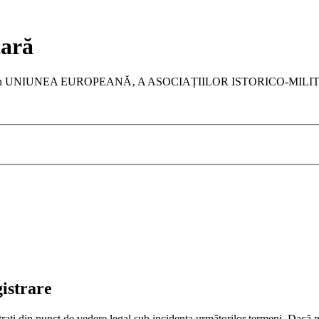
tară
a membru în UNIUNEA EUROPEANĂ‚ A ASOCIAȚIILOR ISTORICO-MIL
gistrare
raţi din punct de vedere legal sub incidenţa următorilor termeni. Dacă n