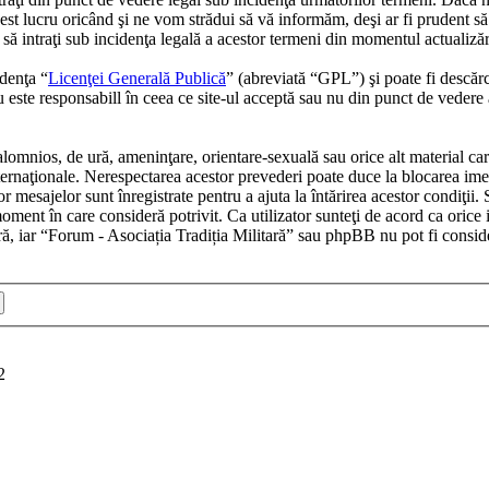
st lucru oricând şi ne vom strădui să vă informăm, deşi ar fi prudent să 
să intraţi sub incidenţa legală a acestor termeni din momentul actualizăr
denţa “
Licenţei Generală Publică
” (abreviată “GPL”) şi poate fi descăr
este responsabill în ceea ce site-ul acceptă sau nu din punct de vedere 
alomnios, de ură, ameninţare, orientare-sexuală sau orice alt material car
internaţionale. Nerespectarea acestor prevederi poate duce la blocarea ime
mesajelor sunt înregistrate pentru a ajuta la întărirea acestor condiţii. 
oment în care consideră potrivit. Ca utilizator sunteţi de acord ca orice 
ră, iar “Forum - Asociația Tradiția Militară” sau phpBB nu pot fi consid
2