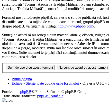
şi/sau folosiţi “Forum - Asociația Tradiția Militară”. Putem schimba ace
Asociația Tradiția Militară” pentru că după modificări sunteţi de acord 
Forumul nostru foloseşte phpBB, care este o soluţie publicată sub inci
discuţiile care au ca mijloc de comunicare internetul, grupul phpBB nu 
despre phpBB, vă rugăm să vizitaţi:
http://www.phpbb.com/
.
Sunteţi de acord să nu scrieţi niciun material abuziv, obscen, vulgar, c
“Forum - Asociația Tradiția Militară” este găzduit sau ale legislaţiei 
ului dumneavoastră dacă vom considera necesar. Adresele IP ale tuturor 
dreptul de a şterge, modifica, muta sau închide orice subiect în orice m
vor fi dezvăluite niciunei terţe părţi fără consimţământul dumneavoast
compromiterea datelor.
Prima pagină
Echipa
•
Şterge toate cookie-urile forumului
• Ora este UTC + 
Furnizat de
phpBB
® Forum Software © phpBB Group
Translation/Traducere:
phpBB România