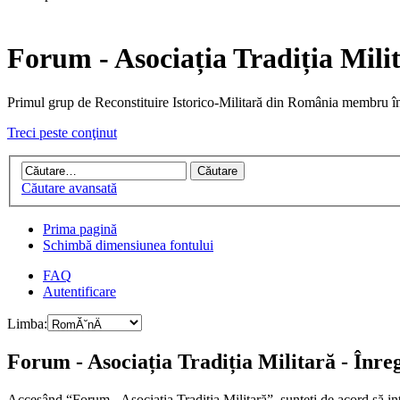
Forum - Asociația Tradiția Mili
Primul grup de Reconstituire Istorico-Militară din Români
Treci peste conţinut
Căutare avansată
Prima pagină
Schimbă dimensiunea fontului
FAQ
Autentificare
Limba:
Forum - Asociația Tradiția Militară - Înre
Accesând “Forum - Asociația Tradiția Militară”, sunteţi de acord să int