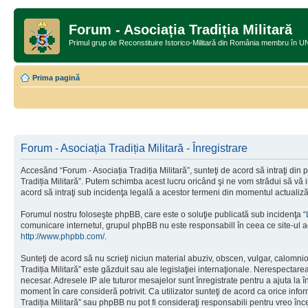
Forum - Asociația Tradiția Militară
Primul grup de Reconstituire Istorico-Militară din România memb
Prima pagină
Forum - Asociația Tradiția Militară - Înregistrare
Accesând “Forum - Asociația Tradiția Militară”, sunteţi de acord să intraţi din
Tradiția Militară”. Putem schimba acest lucru oricând şi ne vom strădui să vă in
acord să intraţi sub incidenţa legală a acestor termeni din momentul actualizăr
Forumul nostru foloseşte phpBB, care este o soluţie publicată sub incidenţa “
comunicare internetul, grupul phpBB nu este responsabill în ceea ce site-ul a
http://www.phpbb.com/
.
Sunteţi de acord să nu scrieţi niciun material abuziv, obscen, vulgar, calomnio
Tradiția Militară” este găzduit sau ale legislaţiei internaţionale. Nerespect
necesar. Adresele IP ale tuturor mesajelor sunt înregistrate pentru a ajuta la î
moment în care consideră potrivit. Ca utilizator sunteţi de acord ca orice info
Tradiția Militară” sau phpBB nu pot fi consideraţi responsabili pentru vreo î