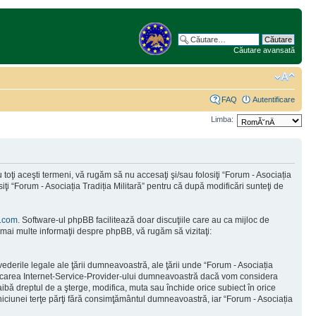
Căutare avansată
FAQ
Autentificare
Limba:
toţi aceşti termeni, vă rugăm să nu accesaţi şi/sau folosiţi “Forum - Asociația
iţi “Forum - Asociația Tradiția Militară” pentru că după modificări sunteţi de
.com
. Software-ul phpBB facilitează doar discuţiile care au ca mijloc de
mai multe informaţii despre phpBB, vă rugăm să vizitaţi:
vederile legale ale ţării dumneavoastră, ale ţării unde “Forum - Asociația
tificarea Internet-Service-Provider-ului dumneavoastră dacă vom considera
 aibă dreptul de a şterge, modifica, muta sau închide orice subiect în orice
e niciunei terţe părţi fără consimţământul dumneavoastră, iar “Forum - Asociația