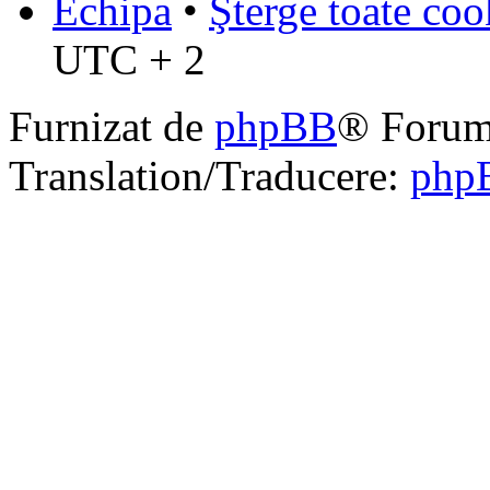
Echipa
•
Şterge toate coo
UTC + 2
Furnizat de
phpBB
® Forum
Translation/Traducere:
php