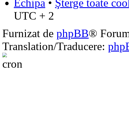
Echipa
•
Şterge toate coo
UTC + 2
Furnizat de
phpBB
® Forum
Translation/Traducere:
php