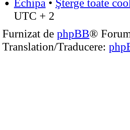
Echipa
•
Şterge toate coo
UTC + 2
Furnizat de
phpBB
® Forum
Translation/Traducere:
php