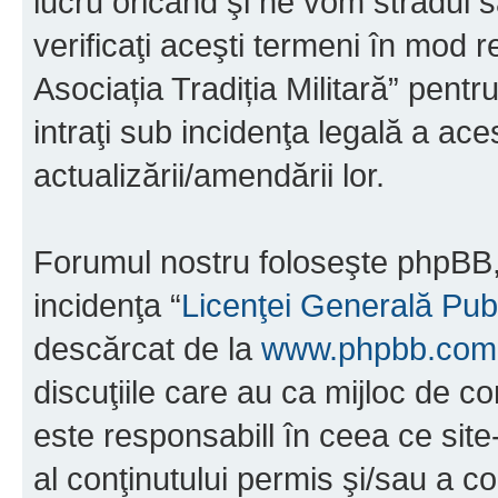
lucru oricând şi ne vom strădui s
verificaţi aceşti termeni în mod r
Asociația Tradiția Militară” pent
intraţi sub incidenţa legală a ac
actualizării/amendării lor.
Forumul nostru foloseşte phpBB, 
incidenţa “
Licenţei Generală Pub
descărcat de la
www.phpbb.com
discuţiile care au ca mijloc de 
este responsabill în ceea ce sit
al conţinutului permis şi/sau a co