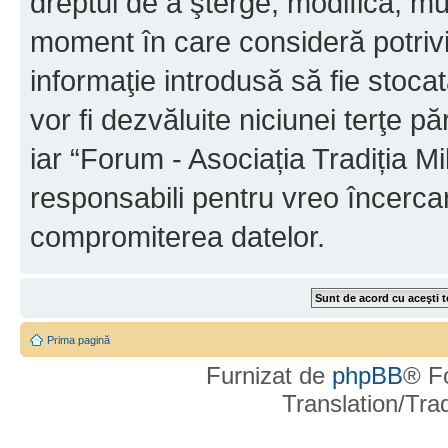
dreptul de a şterge, modifica, mu
moment în care consideră potrivit
informaţie introdusă să fie stoca
vor fi dezvăluite niciunei terţe 
iar “Forum - Asociația Tradiția Mi
responsabili pentru vreo încerca
compromiterea datelor.
Prima pagină
Furnizat de
phpBB
® F
Translation/Tr