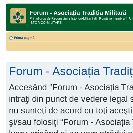
Forum - Asociația Tradiția Militară
Primul grup de Reconstituire Istorico-Militară din România membru
ISTORICO-MILITARE
Prima pagină
Forum - Asociația Tradiți
Accesând “Forum - Asociația Tradi
intraţi din punct de vedere legal
nu sunteţi de acord cu toţi aceş
şi/sau folosiţi “Forum - Asociați