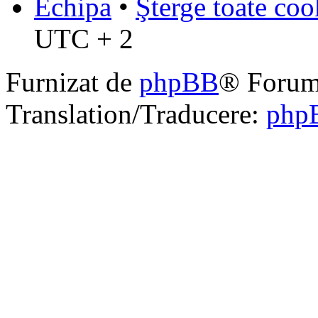
Echipa
•
Şterge toate coo
UTC + 2
Furnizat de
phpBB
® Forum
Translation/Traducere:
php