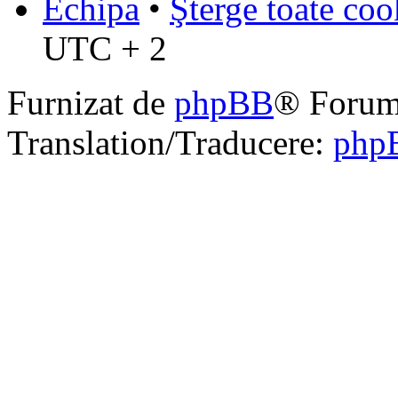
Echipa
•
Şterge toate coo
UTC + 2
Furnizat de
phpBB
® Forum
Translation/Traducere:
php