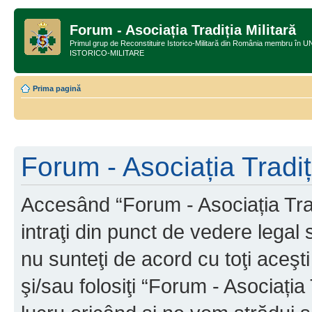
Forum - Asociația Tradiția Militară
Primul grup de Reconstituire Istorico-Militară din România membru
ISTORICO-MILITARE
Prima pagină
Forum - Asociația Tradiți
Accesând “Forum - Asociația Tradi
intraţi din punct de vedere legal
nu sunteţi de acord cu toţi aceş
şi/sau folosiţi “Forum - Asociați