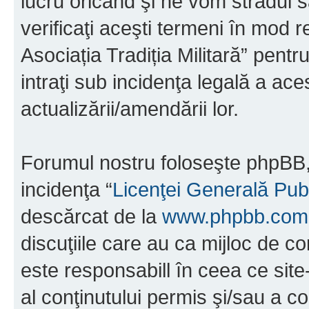
lucru oricând şi ne vom strădui s
verificaţi aceşti termeni în mod r
Asociația Tradiția Militară” pent
intraţi sub incidenţa legală a ac
actualizării/amendării lor.
Forumul nostru foloseşte phpBB, 
incidenţa “
Licenţei Generală Pub
descărcat de la
www.phpbb.com
discuţiile care au ca mijloc de 
este responsabill în ceea ce sit
al conţinutului permis şi/sau a co