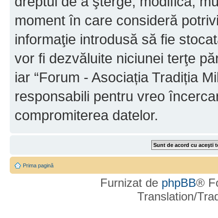
dreptul de a şterge, modifica, mu
moment în care consideră potrivit
informaţie introdusă să fie stoca
vor fi dezvăluite niciunei terţe 
iar “Forum - Asociația Tradiția Mi
responsabili pentru vreo încerca
compromiterea datelor.
Prima pagină
Furnizat de
phpBB
® F
Translation/Tr