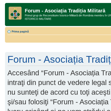
Forum - Asociația Tradiția Militară
Primul grup de Reconstituire Istorico-Militară din România membru
ISTORICO-MILITARE
Prima pagină
Forum - Asociația Tradiți
Accesând “Forum - Asociația Tradi
intraţi din punct de vedere legal
nu sunteţi de acord cu toţi aceş
şi/sau folosiţi “Forum - Asociați