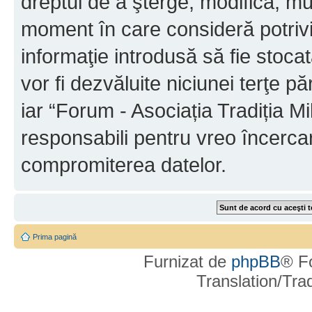
dreptul de a şterge, modifica, mu
moment în care consideră potrivit
informaţie introdusă să fie stoca
vor fi dezvăluite niciunei terţe 
iar “Forum - Asociația Tradiția Mi
responsabili pentru vreo încerca
compromiterea datelor.
Prima pagină
Furnizat de
phpBB
® F
Translation/Tr