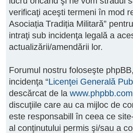
lucru oricând şi ne vom strădui s
verificaţi aceşti termeni în mod r
Asociația Tradiția Militară” pent
intraţi sub incidenţa legală a ac
actualizării/amendării lor.
Forumul nostru foloseşte phpBB, 
incidenţa “
Licenţei Generală Pub
descărcat de la
www.phpbb.com
discuţiile care au ca mijloc de 
este responsabill în ceea ce sit
al conţinutului permis şi/sau a co