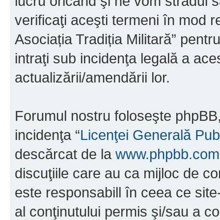
lucru oricând şi ne vom strădui s
verificaţi aceşti termeni în mod r
Asociația Tradiția Militară” pent
intraţi sub incidenţa legală a ac
actualizării/amendării lor.
Forumul nostru foloseşte phpBB, 
incidenţa “
Licenţei Generală Pub
descărcat de la
www.phpbb.com
discuţiile care au ca mijloc de 
este responsabill în ceea ce sit
al conţinutului permis şi/sau a co