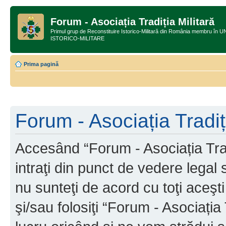
Forum - Asociația Tradiția Militară
Primul grup de Reconstituire Istorico-Militară din România membru
ISTORICO-MILITARE
Prima pagină
Forum - Asociația Tradiți
Accesând “Forum - Asociația Tradi
intraţi din punct de vedere legal
nu sunteţi de acord cu toţi aceş
şi/sau folosiţi “Forum - Asociați