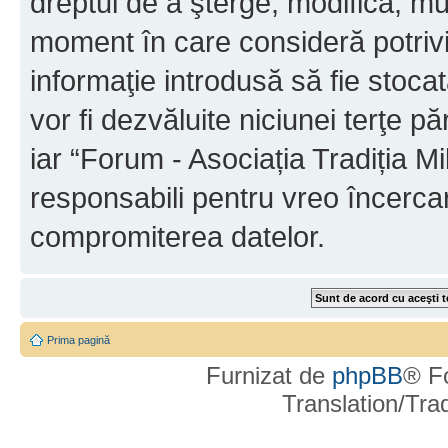
dreptul de a şterge, modifica, mu
moment în care consideră potrivit
informaţie introdusă să fie stoca
vor fi dezvăluite niciunei terţe 
iar “Forum - Asociația Tradiția Mi
responsabili pentru vreo încerca
compromiterea datelor.
Prima pagină
Furnizat de
phpBB
® F
Translation/Tr