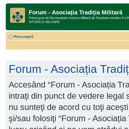
Forum - Asociația Tradiția Militară
Primul grup de Reconstituire Istorico-Militară din România membru
ISTORICO-MILITARE
Prima pagină
Forum - Asociația Tradiți
Accesând “Forum - Asociația Tradi
intraţi din punct de vedere legal
nu sunteţi de acord cu toţi aceş
şi/sau folosiţi “Forum - Asociați