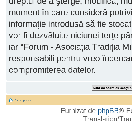
dreptul de a şterge, modifica, mu
moment în care consideră potrivit
informaţie introdusă să fie stoca
vor fi dezvăluite niciunei terţe 
iar “Forum - Asociația Tradiția Mi
responsabili pentru vreo încerca
compromiterea datelor.
Prima pagină
Furnizat de
phpBB
® F
Translation/Tr