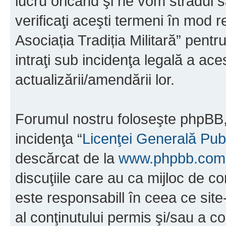
lucru oricând şi ne vom strădui s
verificaţi aceşti termeni în mod r
Asociația Tradiția Militară” pent
intraţi sub incidenţa legală a ac
actualizării/amendării lor.
Forumul nostru foloseşte phpBB, 
incidenţa “
Licenţei Generală Pub
descărcat de la
www.phpbb.com
discuţiile care au ca mijloc de 
este responsabill în ceea ce sit
al conţinutului permis şi/sau a co