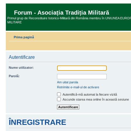
Forum - Asociația Tradiția Militară
Primul grup de Reconstituire Istorico-Militară din România membru în UNIUNEA E
MILITARE
Prima pagină
Autentificare
Nume utilizator:
Parolă:
Am uitat parola
Retrimite e-mail-ul de activare
Autentifică-mă automat la fiecare vizită
Ascunde starea mea online în această sesiune
ÎNREGISTRARE