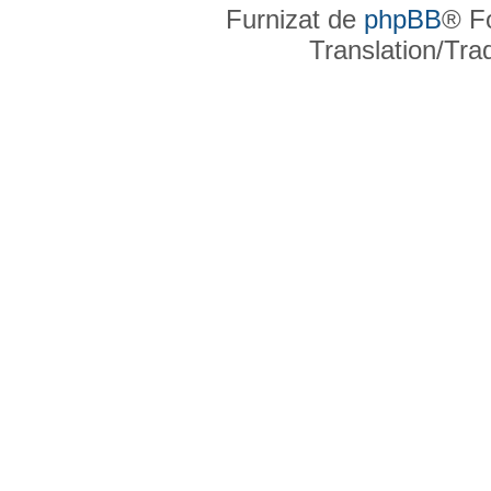
Furnizat de
phpBB
® F
Translation/Tr