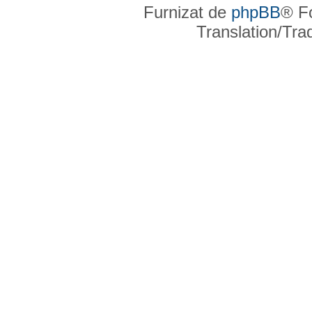
Furnizat de
phpBB
® F
Translation/Tr