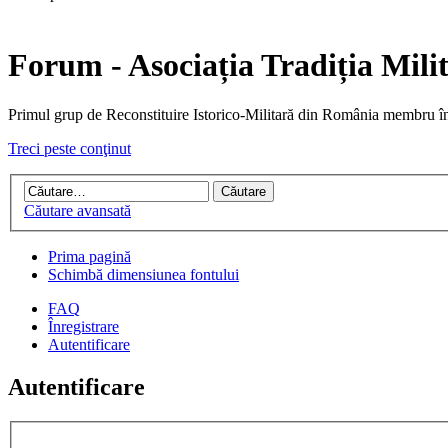
Forum - Asociația Tradiția Mili
Primul grup de Reconstituire Istorico-Militară din Români
Treci peste conţinut
Căutare avansată
Prima pagină
Schimbă dimensiunea fontului
FAQ
Înregistrare
Autentificare
Autentificare