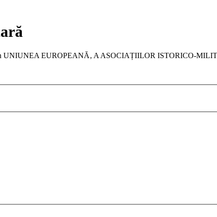
tară
a membru în UNIUNEA EUROPEANĂ‚ A ASOCIAȚIILOR ISTORICO-MIL