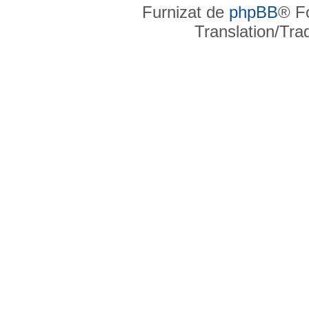
Furnizat de
phpBB
® F
Translation/Tr