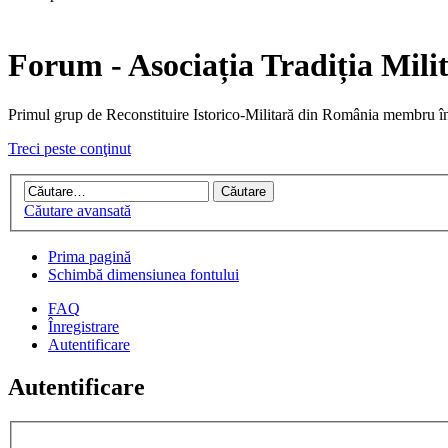
Forum - Asociația Tradiția Mili
Primul grup de Reconstituire Istorico-Militară din Români
Treci peste conţinut
Căutare avansată
Prima pagină
Schimbă dimensiunea fontului
FAQ
Înregistrare
Autentificare
Autentificare