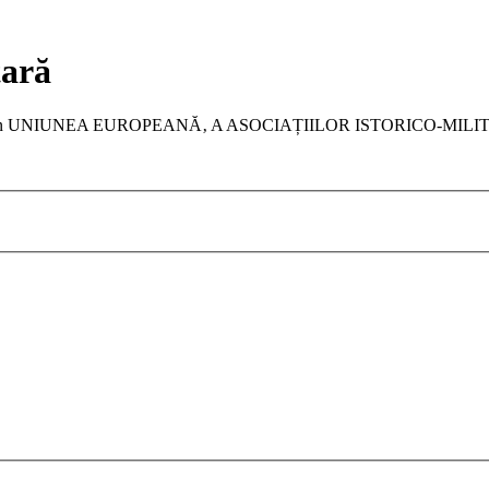
tară
a membru în UNIUNEA EUROPEANĂ‚ A ASOCIAȚIILOR ISTORICO-MIL