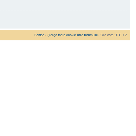
Echipa
•
Şterge toate cookie-urile forumului
• Ora este UTC + 2