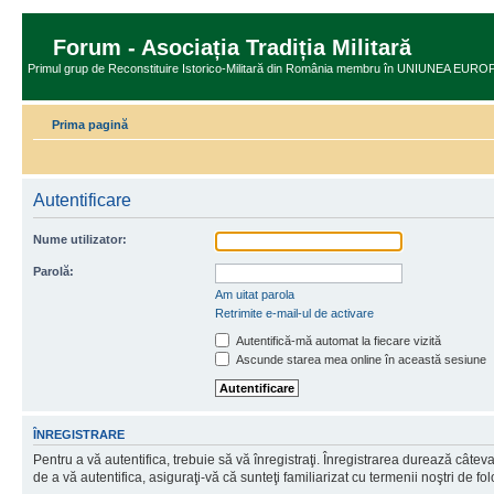
Forum - Asociația Tradiția Militară
Primul grup de Reconstituire Istorico-Militară din România membru în UNIUNEA 
Prima pagină
Autentificare
Nume utilizator:
Parolă:
Am uitat parola
Retrimite e-mail-ul de activare
Autentifică-mă automat la fiecare vizită
Ascunde starea mea online în această sesiune
ÎNREGISTRARE
Pentru a vă autentifica, trebuie să vă înregistraţi. Înregistrarea durează câtev
de a vă autentifica, asiguraţi-vă că sunteţi familiarizat cu termenii noştri de fol