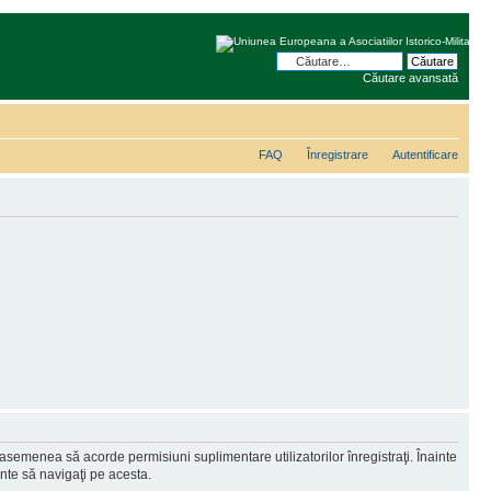
Căutare avansată
FAQ
Înregistrare
Autentificare
 asemenea să acorde permisiuni suplimentare utilizatorilor înregistraţi. Înainte
ainte să navigaţi pe acesta.