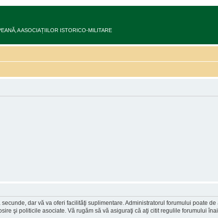
EUROPEANĂ‚ A ASOCIAȚIILOR ISTORICO-MILITARE
a secunde, dar vă va oferi facilităţi suplimentare. Administratorul forumului poate de
osire şi politicile asociate. Vă rugăm să vă asiguraţi că aţi citit regulile forumului în