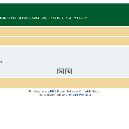
ru în UNIUNEA EUROPEANĂ‚ A ASOCIAȚIILOR ISTORICO-MILITARE
m?
Furnizat de
phpBB
® Forum Software © phpBB Group
Translation/Traducere:
phpBB România