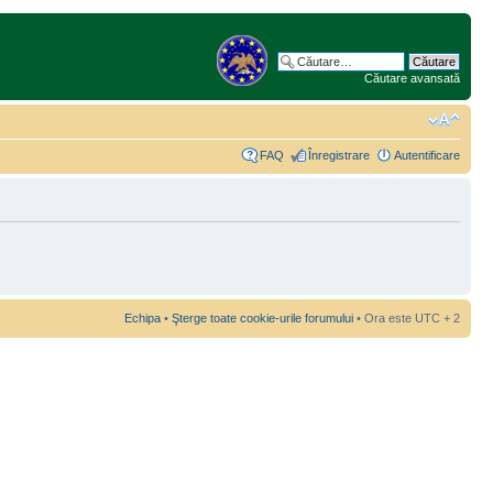
Căutare avansată
FAQ
Înregistrare
Autentificare
Echipa
•
Şterge toate cookie-urile forumului
• Ora este UTC + 2