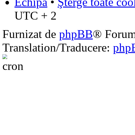
Echipa
•
Şterge toate coo
UTC + 2
Furnizat de
phpBB
® Forum
Translation/Traducere:
php