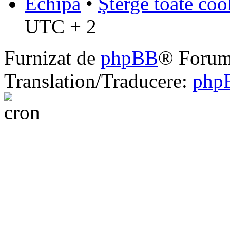
Echipa
•
Şterge toate coo
UTC + 2
Furnizat de
phpBB
® Forum
Translation/Traducere:
php