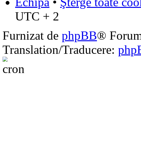
Echipa
•
Şterge toate coo
UTC + 2
Furnizat de
phpBB
® Forum
Translation/Traducere:
php