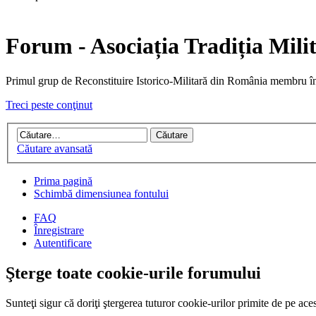
Forum - Asociația Tradiția Mili
Primul grup de Reconstituire Istorico-Militară din Români
Treci peste conţinut
Căutare avansată
Prima pagină
Schimbă dimensiunea fontului
FAQ
Înregistrare
Autentificare
Şterge toate cookie-urile forumului
Sunteţi sigur că doriţi ştergerea tuturor cookie-urilor primite de pe ac