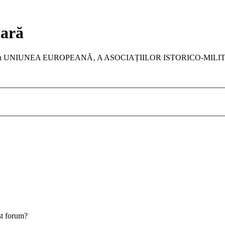
tară
a membru în UNIUNEA EUROPEANĂ‚ A ASOCIAȚIILOR ISTORICO-MIL
est forum?