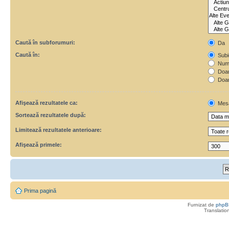
Caută în subforumuri:
Da
Caută în:
Subie
Numa
Doar 
Doar
Afişează rezultatele ca:
Mes
Sortează rezultatele după:
Limitează rezultatele anterioare:
Afişează primele:
Prima pagină
Furnizat de
phpB
Translatio