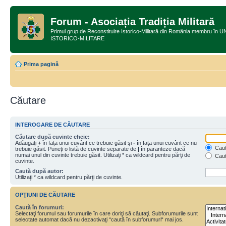
Forum - Asociația Tradiția Militară
Primul grup de Reconstituire Istorico-Militară din România membru
ISTORICO-MILITARE
Prima pagină
Căutare
INTEROGARE DE CĂUTARE
Căutare după cuvinte cheie:
Adăugaţi
+
în faţa unui cuvânt ce trebuie găsit şi
-
în faţa unui cuvânt ce nu
Caută
trebuie găsit. Puneţi o listă de cuvinte separate de
|
în paranteze dacă
numai unul din cuvinte trebuie găsit. Utilizaţi * ca wildcard pentru părţi de
Caut
cuvinte.
Caută după autor:
Utilizaţi * ca wildcard pentru părţi de cuvinte.
OPŢIUNI DE CĂUTARE
Caută în forumuri:
Selectaţi forumul sau forumurile în care doriţi să căutaţi. Subforumurile sunt
selectate automat dacă nu dezactivaţi “caută în subforumuri“ mai jos.