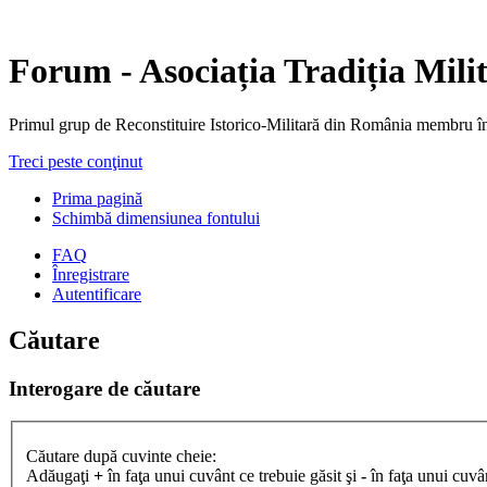
Forum - Asociația Tradiția Mili
Primul grup de Reconstituire Istorico-Militară din Români
Treci peste conţinut
Prima pagină
Schimbă dimensiunea fontului
FAQ
Înregistrare
Autentificare
Căutare
Interogare de căutare
Căutare după cuvinte cheie:
Adăugaţi
+
în faţa unui cuvânt ce trebuie găsit şi
-
în faţa unui cuvân