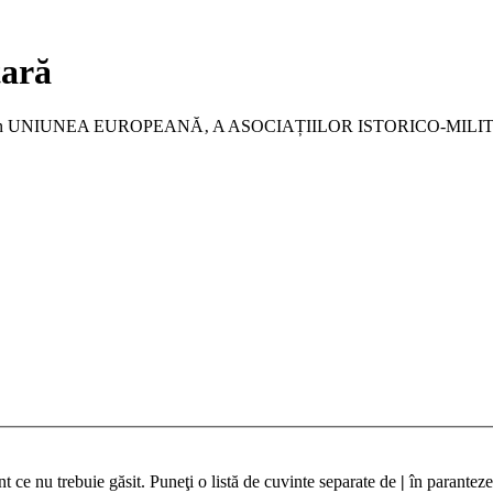
tară
a membru în UNIUNEA EUROPEANĂ‚ A ASOCIAȚIILOR ISTORICO-MIL
t ce nu trebuie găsit. Puneţi o listă de cuvinte separate de
|
în paranteze