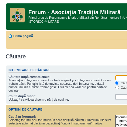
Forum - Asociația Tradiția Militară
Primul grup de Reconstituire Istorico-Militară din România membru
ISTORICO-MILITARE
Prima pagină
Căutare
INTEROGARE DE CĂUTARE
Căutare după cuvinte cheie:
Adăugaţi
+
în faţa unui cuvânt ce trebuie găsit şi
-
în faţa unui cuvânt ce nu
Caută
trebuie găsit. Puneţi o listă de cuvinte separate de
|
în paranteze dacă
numai unul din cuvinte trebuie găsit. Utilizaţi * ca wildcard pentru părţi de
Caut
cuvinte.
Caută după autor:
Utilizaţi * ca wildcard pentru părţi de cuvinte.
OPŢIUNI DE CĂUTARE
Caută în forumuri:
Selectaţi forumul sau forumurile în care doriţi să căutaţi. Subforumurile sunt
selectate automat dacă nu dezactivaţi “caută în subforumuri“ mai jos.