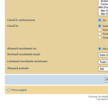
Caută în subforumuri:
Da
Caută în:
Subie
Numa
Doar 
Doar
Afişează rezultatele ca:
Mes
Sortează rezultatele după:
Limitează rezultatele anterioare:
Afişează primele:
Prima pagină
Furnizat de
phpB
Translatio