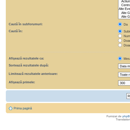
Caută în subforumuri:
Da
Caută în:
Subie
Numa
Doar 
Doar
Afişează rezultatele ca:
Mes
Sortează rezultatele după:
Limitează rezultatele anterioare:
Afişează primele:
Prima pagină
Furnizat de
phpB
Translatio