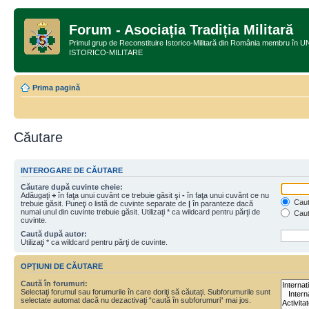
Forum - Asociația Tradiția Militară
Primul grup de Reconstituire Istorico-Militară din România membru
ISTORICO-MILITARE
Prima pagină
Căutare
INTEROGARE DE CĂUTARE
Căutare după cuvinte cheie:
Adăugaţi
+
în faţa unui cuvânt ce trebuie găsit şi
-
în faţa unui cuvânt ce nu
Caută
trebuie găsit. Puneţi o listă de cuvinte separate de
|
în paranteze dacă
numai unul din cuvinte trebuie găsit. Utilizaţi * ca wildcard pentru părţi de
Caut
cuvinte.
Caută după autor:
Utilizaţi * ca wildcard pentru părţi de cuvinte.
OPŢIUNI DE CĂUTARE
Caută în forumuri:
Selectaţi forumul sau forumurile în care doriţi să căutaţi. Subforumurile sunt
selectate automat dacă nu dezactivaţi “caută în subforumuri“ mai jos.