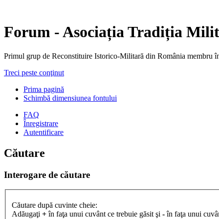
Forum - Asociația Tradiția Mili
Primul grup de Reconstituire Istorico-Militară din Români
Treci peste conţinut
Prima pagină
Schimbă dimensiunea fontului
FAQ
Înregistrare
Autentificare
Căutare
Interogare de căutare
Căutare după cuvinte cheie:
Adăugaţi
+
în faţa unui cuvânt ce trebuie găsit şi
-
în faţa unui cuvân