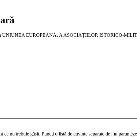
tară
a membru în UNIUNEA EUROPEANĂ‚ A ASOCIAȚIILOR ISTORICO-MIL
t ce nu trebuie găsit. Puneţi o listă de cuvinte separate de
|
în paranteze