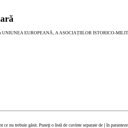
tară
a membru în UNIUNEA EUROPEANĂ‚ A ASOCIAȚIILOR ISTORICO-MIL
t ce nu trebuie găsit. Puneţi o listă de cuvinte separate de
|
în paranteze