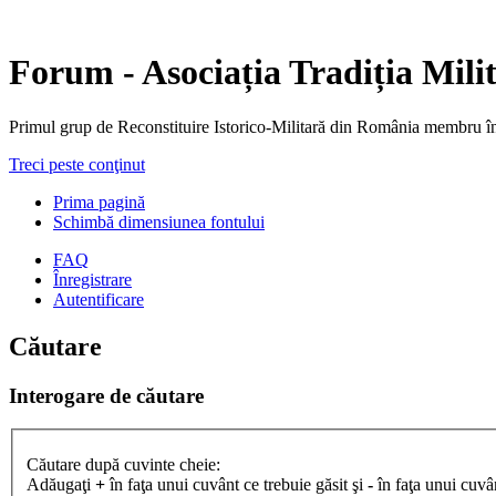
Forum - Asociația Tradiția Mili
Primul grup de Reconstituire Istorico-Militară din Români
Treci peste conţinut
Prima pagină
Schimbă dimensiunea fontului
FAQ
Înregistrare
Autentificare
Căutare
Interogare de căutare
Căutare după cuvinte cheie:
Adăugaţi
+
în faţa unui cuvânt ce trebuie găsit şi
-
în faţa unui cuvân