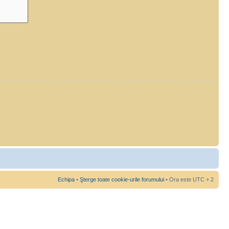
Echipa
•
Şterge toate cookie-urile forumului
• Ora este UTC + 2