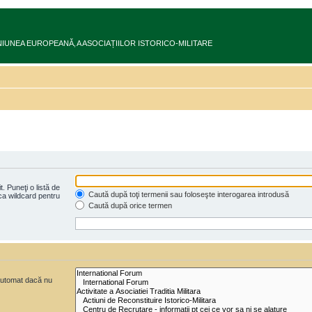
ru în UNIUNEA EUROPEANĂ‚ A ASOCIAȚIILOR ISTORICO-MILITARE
. Puneţi o listă de
Caută după toţi termenii sau foloseşte interogarea introdusă
 ca wildcard pentru
Caută după orice termen
 automat dacă nu