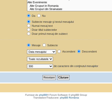
Da
Nu
Subiecte mesaje şi textul mesajului
Numai mesaj text
Doar titlul subiectelor
Doar primul mesaj din subiect
Mesaje
Subiecte
Ascendent
Descendent
de caractere din conţinutul mesajelor
Furnizat de
phpBB
® Forum Software © phpBB Group
Translation/Traducere:
phpBB România