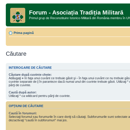
Forum - Asociația Tradiția Militară
Primul grup de Reconstituire Istorico-Militară din România memb
Prima pagină
Căutare
INTEROGARE DE CĂUTARE
Căutare după cuvinte cheie:
Adăugaţi
+
în faţa unui cuvânt ce trebuie găsit şi
-
în faţa unui cuvânt ce nu trebuie găsit
cuvinte separate de
|
în paranteze dacă numai unul din cuvinte trebuie găsit. Utilizaţi *
părţi de cuvinte.
Caută după autor:
Utilizaţi * ca wildcard pentru părţi de cuvinte.
OPŢIUNI DE CĂUTARE
Caută în forumuri:
Selectaţi forumul sau forumurile în care doriţi să căutaţi. Subforumurile sunt selectate
dezactivaţi “caută în subforumuri“ mai jos.