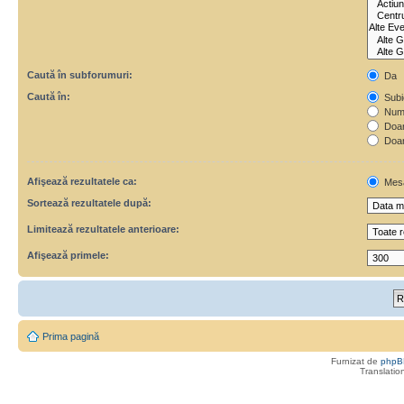
Caută în subforumuri:
Da
Caută în:
Subie
Numa
Doar 
Doar
Afişează rezultatele ca:
Mes
Sortează rezultatele după:
Limitează rezultatele anterioare:
Afişează primele:
Prima pagină
Furnizat de
phpB
Translatio