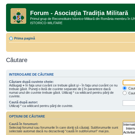
Forum - Asociația Tradiția Militară
Primul grup de Reconstituire Istorico-Militară din România membru
ISTORICO-MILITARE
Prima pagină
Căutare
INTEROGARE DE CĂUTARE
Căutare după cuvinte cheie:
Adăugaţi
+
în faţa unui cuvânt ce trebuie găsit şi
-
în faţa unui cuvânt ce nu
Caută
trebuie găsit. Puneţi o listă de cuvinte separate de
|
în paranteze dacă
numai unul din cuvinte trebuie găsit. Utilizaţi * ca wildcard pentru părţi de
Caut
cuvinte.
Caută după autor:
Utilizaţi * ca wildcard pentru părţi de cuvinte.
OPŢIUNI DE CĂUTARE
Caută în forumuri:
Selectaţi forumul sau forumurile în care doriţi să căutaţi. Subforumurile sunt
selectate automat dacă nu dezactivaţi “caută în subforumuri“ mai jos.