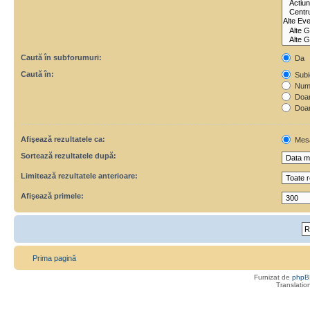
Caută în subforumuri:
Da
Caută în:
Subie
Numa
Doar 
Doar
Afişează rezultatele ca:
Mes
Sortează rezultatele după:
Limitează rezultatele anterioare:
Afişează primele:
Prima pagină
Furnizat de
phpB
Translatio