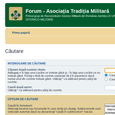
Forum - Asociația Tradiția Militară
Primul grup de Reconstituire Istorico-Militară din România membru
ISTORICO-MILITARE
Prima pagină
Căutare
INTEROGARE DE CĂUTARE
Căutare după cuvinte cheie:
Adăugaţi
+
în faţa unui cuvânt ce trebuie găsit şi
-
în faţa unui cuvânt ce nu
Caută
trebuie găsit. Puneţi o listă de cuvinte separate de
|
în paranteze dacă
numai unul din cuvinte trebuie găsit. Utilizaţi * ca wildcard pentru părţi de
Caut
cuvinte.
Caută după autor:
Utilizaţi * ca wildcard pentru părţi de cuvinte.
OPŢIUNI DE CĂUTARE
Caută în forumuri:
Selectaţi forumul sau forumurile în care doriţi să căutaţi. Subforumurile sunt
selectate automat dacă nu dezactivaţi “caută în subforumuri“ mai jos.