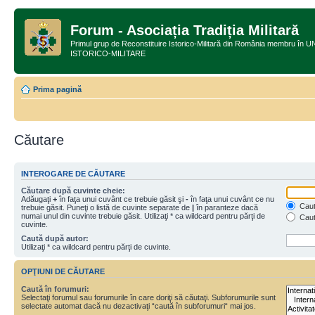
Forum - Asociația Tradiția Militară
Primul grup de Reconstituire Istorico-Militară din România membru
ISTORICO-MILITARE
Prima pagină
Căutare
INTEROGARE DE CĂUTARE
Căutare după cuvinte cheie:
Adăugaţi
+
în faţa unui cuvânt ce trebuie găsit şi
-
în faţa unui cuvânt ce nu
Caută
trebuie găsit. Puneţi o listă de cuvinte separate de
|
în paranteze dacă
numai unul din cuvinte trebuie găsit. Utilizaţi * ca wildcard pentru părţi de
Caut
cuvinte.
Caută după autor:
Utilizaţi * ca wildcard pentru părţi de cuvinte.
OPŢIUNI DE CĂUTARE
Caută în forumuri:
Selectaţi forumul sau forumurile în care doriţi să căutaţi. Subforumurile sunt
selectate automat dacă nu dezactivaţi “caută în subforumuri“ mai jos.