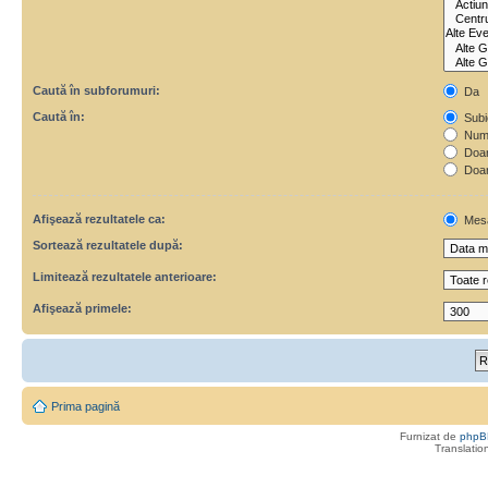
Caută în subforumuri:
Da
Caută în:
Subie
Numa
Doar 
Doar
Afişează rezultatele ca:
Mes
Sortează rezultatele după:
Limitează rezultatele anterioare:
Afişează primele:
Prima pagină
Furnizat de
phpB
Translatio