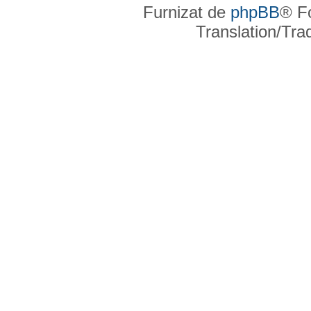
Furnizat de
phpBB
® F
Translation/Tr