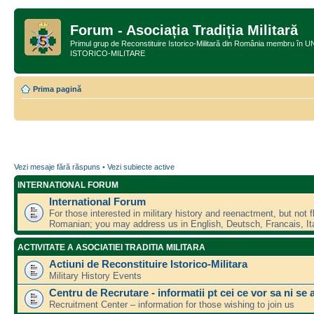
Forum - Asociația Tradiția Militară
Primul grup de Reconstituire Istorico-Militară din România membru
ISTORICO-MILITARE
Prima pagină
Vezi mesaje fără răspuns
•
Vezi subiecte active
INTERNATIONAL FORUM
International Forum
For those interested in military history and reenactment, but not f
Romanian; you may address us in English, Deutsch, Francais, Ita
ACTIVITATE A ASOCIATIEI TRADITIA MILITARA
Actiuni de Reconstituire Istorico-Militara
Military History Events
Centru de Recrutare - informatii pt cei ce vor sa ni se 
Recruitment Center – information for those wishing to join us