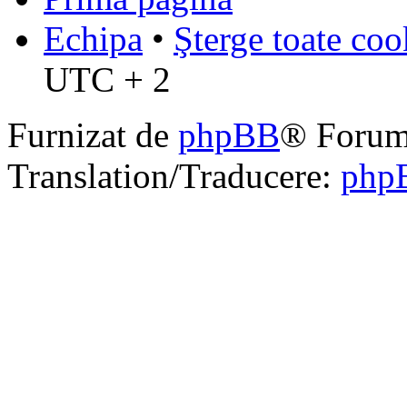
Echipa
•
Şterge toate coo
UTC + 2
Furnizat de
phpBB
® Forum
Translation/Traducere:
php