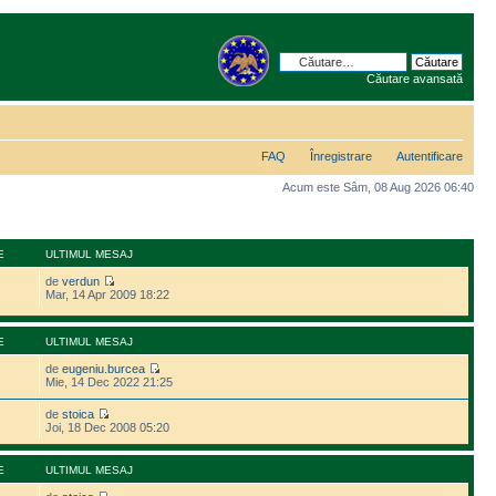
Căutare avansată
FAQ
Înregistrare
Autentificare
Acum este Sâm, 08 Aug 2026 06:40
E
ULTIMUL MESAJ
de
verdun
Mar, 14 Apr 2009 18:22
E
ULTIMUL MESAJ
de
eugeniu.burcea
Mie, 14 Dec 2022 21:25
de
stoica
Joi, 18 Dec 2008 05:20
E
ULTIMUL MESAJ