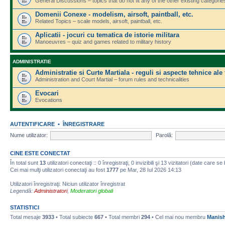
General Discussions – topics that do not fit any of the other existing categorie
Domenii Conexe - modelism, airsoft, paintball, etc.
Related Topics – scale models, airsoft, paintball, etc.
Aplicatii - jocuri cu tematica de istorie militara
Manoeuvres – quiz and games related to military history
ADMINISTRATIE
Administratie si Curte Martiala - reguli si aspecte tehnice ale
Administration and Court Martial – forum rules and technicalities
Evocari
Evocations
AUTENTIFICARE
•
ÎNREGISTRARE
Nume utilizator:
Parolă:
CINE ESTE CONECTAT
În total sunt
13
utilizatori conectaţi :: 0 înregistraţi, 0 invizibili şi 13 vizitatori (date care s
Cei mai mulţi utilizatori conectaţi au fost
1777
pe Mar, 28 Iul 2026 14:13
Utilizatori înregistraţi: Niciun utilizator înregistrat
Legendă:
Administratori
,
Moderatori globali
STATISTICI
Total mesaje
3933
• Total subiecte
667
• Total membri
294
• Cel mai nou membru
Manis