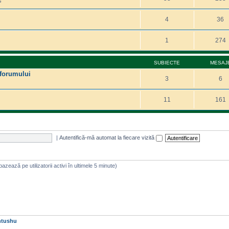
s
4
36
1
274
SUBIECTE
MESAJ
 forumului
3
6
11
161
|
Autentifică-mă automat la fiecare vizită
e bazează pe utilizatorii activi în ultimele 5 minute)
htushu