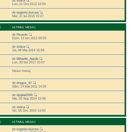
de
stoica
Lun, 01 Oct 2012 10:54
de
eugeniu.burcea
Mar, 21 Iul 2015 15:27
E
ULTIMUL MESAJ
de
Ricardo
Dum, 13 Ian 2013 09:26
de
stoica
Joi, 08 Mai 2014 15:59
de
Mihaelis_Aquila
Lun, 30 Ian 2017 20:07
Niciun mesaj
de
dragos_97
Sâm, 14 Mai 2011 14:28
de
dygital2006
Mie, 03 Sep 2014 15:48
de
stoica
Vin, 05 Dec 2014 14:00
E
ULTIMUL MESAJ
de
eugeniu.burcea