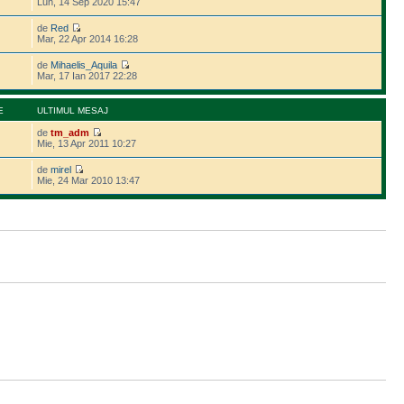
Lun, 14 Sep 2020 15:47
de
Red
Mar, 22 Apr 2014 16:28
de
Mihaelis_Aquila
Mar, 17 Ian 2017 22:28
E
ULTIMUL MESAJ
de
tm_adm
Mie, 13 Apr 2011 10:27
de
mirel
Mie, 24 Mar 2010 13:47