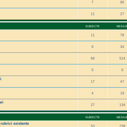
7
90
11
27
SUBIECTE
MESAJ
11
78
8
34
68
514
0
0
i
17
47
4
19
ri
27
134
SUBIECTE
MESAJ
 rubrici existente
53
238