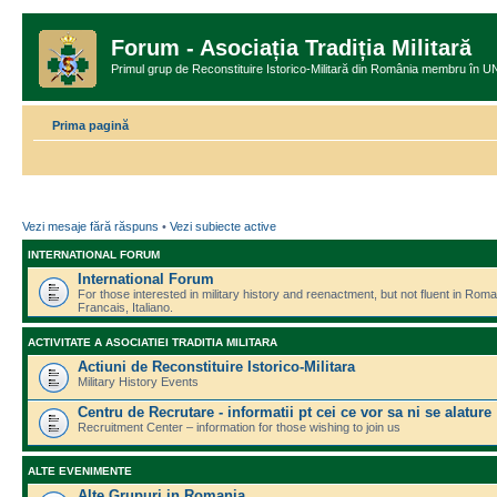
Forum - Asociația Tradiția Militară
Primul grup de Reconstituire Istorico-Militară din România memb
Prima pagină
Vezi mesaje fără răspuns
•
Vezi subiecte active
INTERNATIONAL FORUM
International Forum
For those interested in military history and reenactment, but not fluent in Ro
Francais, Italiano.
ACTIVITATE A ASOCIATIEI TRADITIA MILITARA
Actiuni de Reconstituire Istorico-Militara
Military History Events
Centru de Recrutare - informatii pt cei ce vor sa ni se alature
Recruitment Center – information for those wishing to join us
ALTE EVENIMENTE
Alte Grupuri in Romania