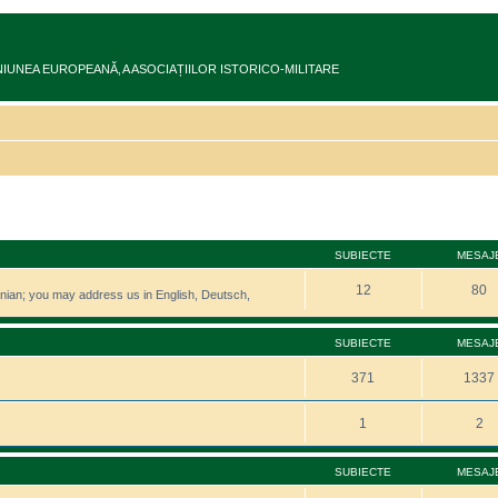
ru în UNIUNEA EUROPEANĂ‚ A ASOCIAȚIILOR ISTORICO-MILITARE
SUBIECTE
MESAJ
12
80
manian; you may address us in English, Deutsch,
SUBIECTE
MESAJ
371
1337
1
2
SUBIECTE
MESAJ