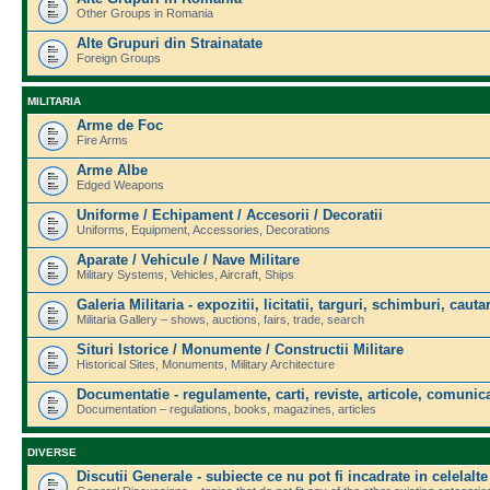
Other Groups in Romania
Alte Grupuri din Strainatate
Foreign Groups
MILITARIA
Arme de Foc
Fire Arms
Arme Albe
Edged Weapons
Uniforme / Echipament / Accesorii / Decoratii
Uniforms, Equipment, Accessories, Decorations
Aparate / Vehicule / Nave Militare
Military Systems, Vehicles, Aircraft, Ships
Galeria Militaria - expozitii, licitatii, targuri, schimburi, cautar
Militaria Gallery – shows, auctions, fairs, trade, search
Situri Istorice / Monumente / Constructii Militare
Historical Sites, Monuments, Military Architecture
Documentatie - regulamente, carti, reviste, articole, comunica
Documentation – regulations, books, magazines, articles
DIVERSE
Discutii Generale - subiecte ce nu pot fi incadrate in celelalte