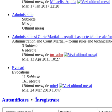
Ultimul mesaj
de
Mihaelis_Aquila
Mar, 17 Ian 2017 22:28
Administratie
Subiecte
Mesaje
Ultimul mesaj
Administratie si Curte Martiala - reguli si aspecte tehnice ale f
Administration and Court Martial – forum rules and technicaliti
3
Subiecte
6
Mesaje
Ultimul mesaj
de
tm_adm
Mie, 13 Apr 2011 10:27
Evocari
Evocations
11
Subiecte
161
Mesaje
Ultimul mesaj
de
mirel
Mie, 24 Mar 2010 13:47
Autentificare
•
Înregistrare