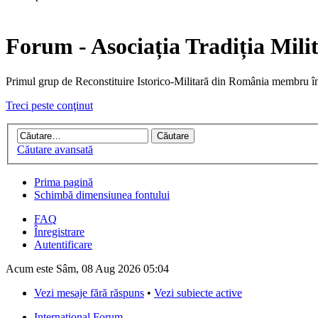
Forum - Asociația Tradiția Mili
Primul grup de Reconstituire Istorico-Militară din Români
Treci peste conţinut
Căutare avansată
Prima pagină
Schimbă dimensiunea fontului
FAQ
Înregistrare
Autentificare
Acum este Sâm, 08 Aug 2026 05:04
Vezi mesaje fără răspuns
•
Vezi subiecte active
International Forum