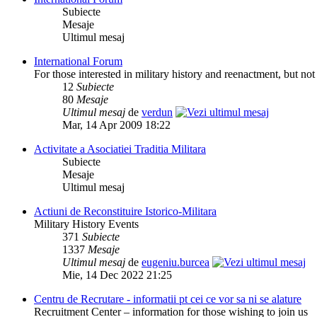
Subiecte
Mesaje
Ultimul mesaj
International Forum
For those interested in military history and reenactment, but no
12
Subiecte
80
Mesaje
Ultimul mesaj
de
verdun
Mar, 14 Apr 2009 18:22
Activitate a Asociatiei Traditia Militara
Subiecte
Mesaje
Ultimul mesaj
Actiuni de Reconstituire Istorico-Militara
Military History Events
371
Subiecte
1337
Mesaje
Ultimul mesaj
de
eugeniu.burcea
Mie, 14 Dec 2022 21:25
Centru de Recrutare - informatii pt cei ce vor sa ni se alature
Recruitment Center – information for those wishing to join us