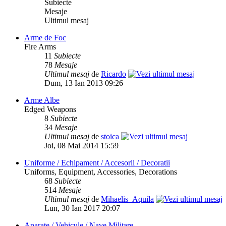
Subiecte
Mesaje
Ultimul mesaj
Arme de Foc
Fire Arms
11
Subiecte
78
Mesaje
Ultimul mesaj
de
Ricardo
Dum, 13 Ian 2013 09:26
Arme Albe
Edged Weapons
8
Subiecte
34
Mesaje
Ultimul mesaj
de
stoica
Joi, 08 Mai 2014 15:59
Uniforme / Echipament / Accesorii / Decoratii
Uniforms, Equipment, Accessories, Decorations
68
Subiecte
514
Mesaje
Ultimul mesaj
de
Mihaelis_Aquila
Lun, 30 Ian 2017 20:07
Aparate / Vehicule / Nave Militare