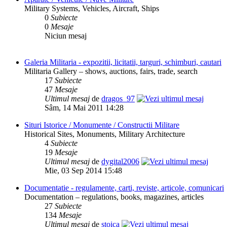
Military Systems, Vehicles, Aircraft, Ships
0
Subiecte
0
Mesaje
Niciun mesaj
Galeria Militaria - expozitii, licitatii, targuri, schimburi, cautari
Militaria Gallery – shows, auctions, fairs, trade, search
17
Subiecte
47
Mesaje
Ultimul mesaj
de
dragos_97
Sâm, 14 Mai 2011 14:28
Situri Istorice / Monumente / Constructii Militare
Historical Sites, Monuments, Military Architecture
4
Subiecte
19
Mesaje
Ultimul mesaj
de
dygital2006
Mie, 03 Sep 2014 15:48
Documentatie - regulamente, carti, reviste, articole, comunicari
Documentation – regulations, books, magazines, articles
27
Subiecte
134
Mesaje
Ultimul mesaj
de
stoica