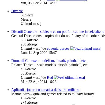
Vin, 05 Dec 2014 14:00
Diverse
Subiecte
Mesaje
Ultimul mesaj
Discutii Generale - subiecte ce nu pot fi incadrate in celelalte ru
General Discussions – topics that do not fit any of the other exi
53
Subiecte
238
Mesaje
Ultimul mesaj
de
eugeniu.burcea
Lun, 14 Sep 2020 15:47
Domenii Conexe - modelism, airsoft, paintball, etc.
Related Topics – scale models, airsoft, paintball, etc.
4
Subiecte
36
Mesaje
Ultimul mesaj
de
Red
Mar, 22 Apr 2014 16:28
Aplicatii - jocuri cu tematica de istorie militara
Manoeuvres – quiz and games related to military history
1
Subiecte
274
Mesaje