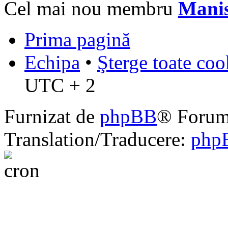
Cel mai nou membru
Mani
Prima pagină
Echipa
•
Şterge toate coo
UTC + 2
Furnizat de
phpBB
® Forum
Translation/Traducere:
php