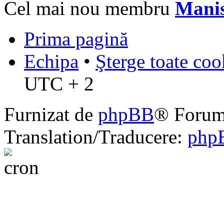
Cel mai nou membru
Mani
Prima pagină
Echipa
•
Şterge toate coo
UTC + 2
Furnizat de
phpBB
® Forum
Translation/Traducere:
php