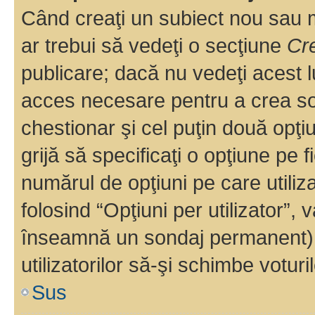
Când creaţi un subiect nou sau mo
ar trebui să vedeţi o secţiune
Cr
publicare; dacă nu vedeţi acest lu
acces necesare pentru a crea son
chestionar şi cel puţin două opţ
grijă să specificaţi o opţiune pe f
numărul de opţiuni pe care utiliza
folosind “Opţiuni per utilizator”, v
înseamnă un sondaj permanent) ş
utilizatorilor să-şi schimbe voturil
Sus