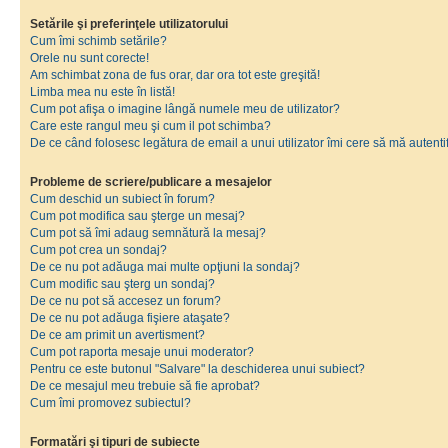
Setările şi preferinţele utilizatorului
Cum îmi schimb setările?
Orele nu sunt corecte!
Am schimbat zona de fus orar, dar ora tot este greşită!
Limba mea nu este în listă!
Cum pot afişa o imagine lângă numele meu de utilizator?
Care este rangul meu şi cum il pot schimba?
De ce când folosesc legătura de email a unui utilizator îmi cere să mă autenti
Probleme de scriere/publicare a mesajelor
Cum deschid un subiect în forum?
Cum pot modifica sau şterge un mesaj?
Cum pot să îmi adaug semnătură la mesaj?
Cum pot crea un sondaj?
De ce nu pot adăuga mai multe opţiuni la sondaj?
Cum modific sau şterg un sondaj?
De ce nu pot să accesez un forum?
De ce nu pot adăuga fişiere ataşate?
De ce am primit un avertisment?
Cum pot raporta mesaje unui moderator?
Pentru ce este butonul "Salvare" la deschiderea unui subiect?
De ce mesajul meu trebuie să fie aprobat?
Cum îmi promovez subiectul?
Formatări şi tipuri de subiecte