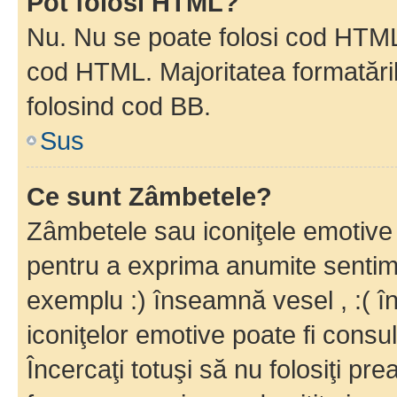
Pot folosi HTML?
Nu. Nu se poate folosi cod HTML c
cod HTML. Majoritatea formatăril
folosind cod BB.
Sus
Ce sunt Zâmbetele?
Zâmbetele sau iconiţele emotive s
pentru a exprima anumite sentim
exemplu :) înseamnă vesel , :( î
iconiţelor emotive poate fi consul
Încercaţi totuşi să nu folosiţi pr