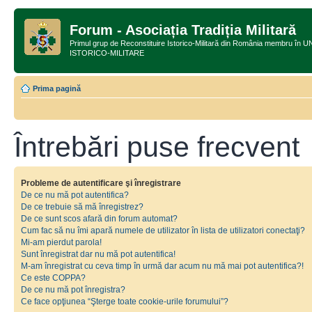
Forum - Asociația Tradiția Militară
Primul grup de Reconstituire Istorico-Militară din România membru
ISTORICO-MILITARE
Prima pagină
Întrebări puse frecvent
Probleme de autentificare şi înregistrare
De ce nu mă pot autentifica?
De ce trebuie să mă înregistrez?
De ce sunt scos afară din forum automat?
Cum fac să nu îmi apară numele de utilizator în lista de utilizatori conectaţi?
Mi-am pierdut parola!
Sunt înregistrat dar nu mă pot autentifica!
M-am înregistrat cu ceva timp în urmă dar acum nu mă mai pot autentifica?!
Ce este COPPA?
De ce nu mă pot înregistra?
Ce face opţiunea “Şterge toate cookie-urile forumului”?